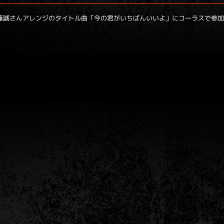
録、斎藤誠さんアレンジのタイトル曲「今の君がいちばんいいよ」にコーラスで参