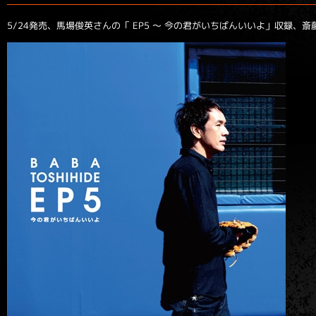
5/24発売、馬場俊英さんの「 EP5 ～ 今の君がいちばんいいよ」収