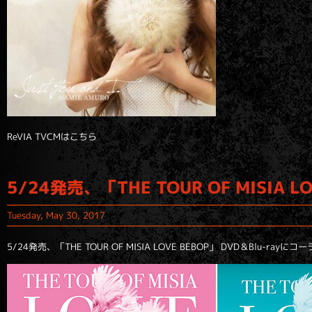
ReVIA TVCMはこちら
5/24発売、「THE TOUR OF MISIA
Tuesday, May 30, 2017
5/24発売、「THE TOUR OF MISIA LOVE BEBOP」 DVD＆Blu-ra